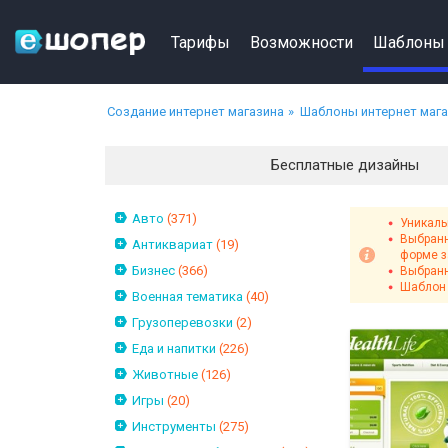
Тарифы
Возможности
Шаблоны
Создание интернет магазина
Шаблоны интернет маг
Бесплатные дизайны
Авто
(371)
Уникаль
Выбранн
Антиквариат
(19)
форме з
Бизнес
(366)
Выбранн
Шаблон 
Военная тематика
(40)
Грузоперевозки
(2)
Еда и напитки
(226)
Животные
(126)
Игры
(20)
Инструменты
(275)