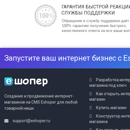
ГАРАНТИЯ БЫСТРОЙ РЕАКЦИ
СЛУЖБЫ ПОДДЕРЖКИ
Обращение в службу поддержки даёт
100% гарантию получения быстрого,
качественного ответа на все ваши во
Запустите ваш интернет бизнес с E
Разработка инте
магазина под ключ
Как открыть инте
Создание и продвижение интернет-
магазин
магазинов на CMS Eshoper для любой
Купить магазин
товарной ниши.
Конструктор инт
support@eshoper.ru
магазина