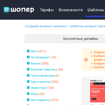
Тарифы
Возможности
Шаблоны
Создание интернет магазина
Шаблоны интернет маг
Бесплатные дизайны
Авто
(371)
Уникаль
Выбранн
Антиквариат
(19)
форме з
Бизнес
(366)
Выбранн
Шаблон 
Военная тематика
(40)
Грузоперевозки
(2)
Еда и напитки
(226)
Животные
(126)
Игры
(20)
Инструменты
(275)