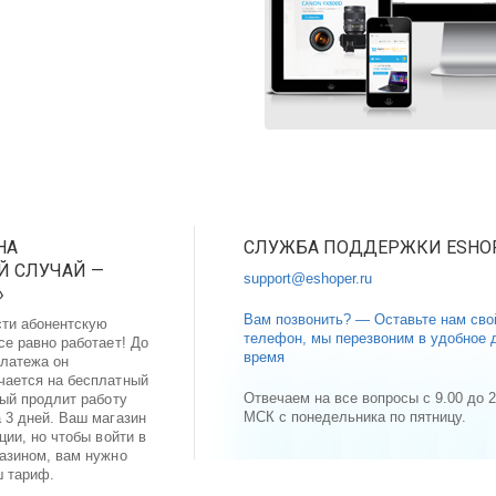
НА
СЛУЖБА ПОДДЕРЖКИ ESHO
 СЛУЧАЙ —
support@eshoper.ru
»
Вам позвонить? — Оставьте нам сво
сти абонентскую
телефон, мы перезвоним в удобное 
се равно работает! До
время
латежа он
чается на бесплатный
Отвечаем на все вопросы с 9.00 до 2
рый продлит работу
МСК с понедельника по пятницу.
 3 дней. Ваш магазин
ции, но чтобы войти в
газином, вам нужно
ш тариф.