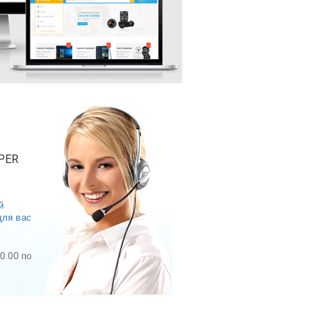
PER
й
для вас
0.00 по