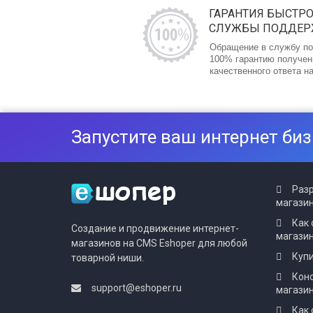
ГАРАНТИЯ БЫСТР
СЛУЖБЫ ПОДДЕ
Обращение в службу по
100% гарантию получен
качественного ответа н
Запустите ваш интернет биз
Разр
магазин
Как 
Создание и продвижение интернет-
магази
магазинов на CMS Eshoper для любой
Купи
товарной ниши.
Конс
support@eshoper.ru
магази
Как 