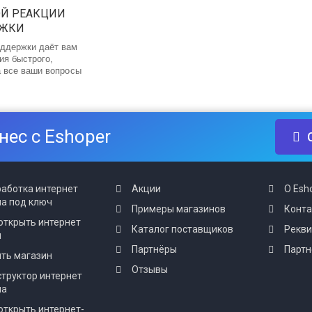
ОЙ РЕАКЦИИ
РЖКИ
ддержки даёт вам
ия быстрого,
а все ваши вопросы
нес с Eshoper
аботка интернет
Акции
О Esh
а под ключ
Примеры магазинов
Конт
открыть интернет
Каталог поставщиков
Рекв
н
Партнёры
Партн
ть магазин
Отзывы
труктор интернет
на
открыть интернет-