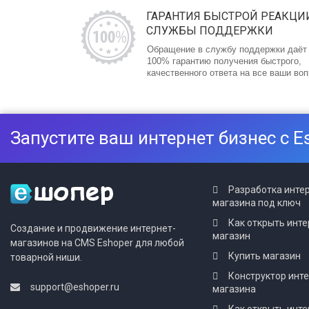
ГАРАНТИЯ БЫСТРОЙ РЕАКЦИ
СЛУЖБЫ ПОДДЕРЖКИ
Обращение в службу поддержки даёт
100% гарантию получения быстрого,
качественного ответа на все ваши во
Запустите ваш интернет бизнес с E
Разработка инте
магазина под ключ
Как открыть инте
Создание и продвижение интернет-
магазин
магазинов на CMS Eshoper для любой
Купить магазин
товарной ниши.
Конструктор инт
support@eshoper.ru
магазина