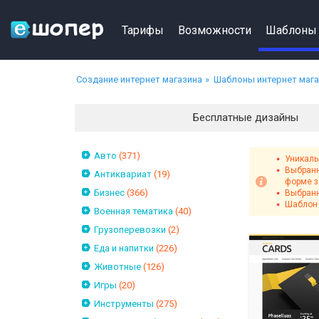
Тарифы
Возможности
Шаблоны
Создание интернет магазина
Шаблоны интернет маг
Бесплатные дизайны
Авто
(371)
Уникаль
Выбранн
Антиквариат
(19)
форме з
Бизнес
(366)
Выбранн
Шаблон 
Военная тематика
(40)
Грузоперевозки
(2)
Еда и напитки
(226)
Животные
(126)
Игры
(20)
Инструменты
(275)