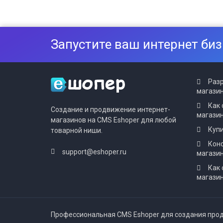
Запустите ваш интернет биз
Разр
магазин
Как 
Создание и продвижение интернет-
магази
магазинов на CMS Eshoper для любой
Купи
товарной ниши.
Конс
support@eshoper.ru
магази
Как 
магазин
Профессиональная CMS Eshoper для создания прод