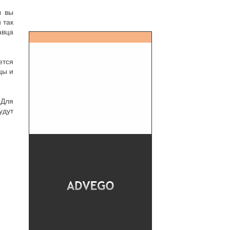
ы вы
 так
авца
ется
цы и
 Для
удут