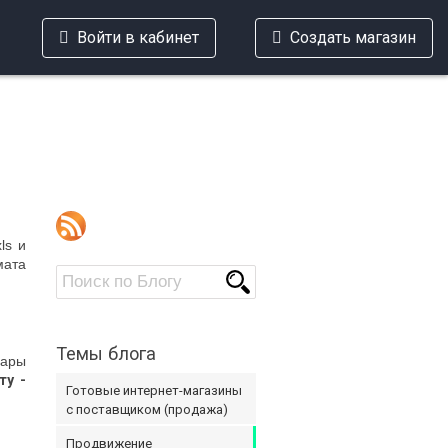
Войти в кабинет
Создать магазин
ls и
мата
Темы блога
вары
ту -
Готовые интернет-магазины
с поставщиком (продажа)
Продвижение