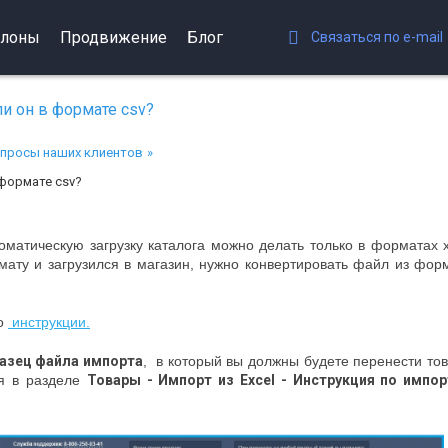
лоны
Продвижение
Блог
Связаться по e-mail
ли он в формате csv?
просы наших клиентов
 формате csv?
оматическую загрузку каталога можно делать только в форматах x
мату и загрузился в магазин, нужно конвертировать файл из фор
по
инструкции.
азец файла импорта
, в который вы должны будете перенести то
ся в разделе
Товары - Импорт из Excel - Инструкция по импор