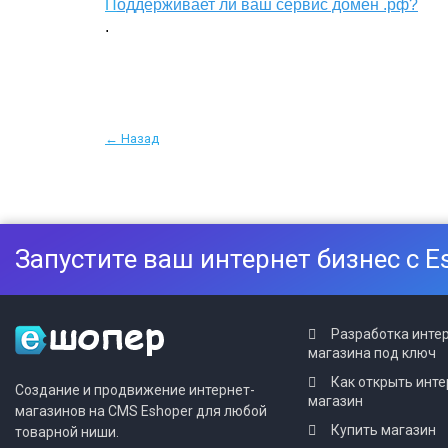
П
оддерживает ли ваш сервис домен .рф?
.
← Назад
Запустите ваш интернет бизнес с E
Разработка инте
магазина под ключ
Как открыть инте
Создание и продвижение интернет-
магазин
магазинов на CMS Eshoper для любой
Купить магазин
товарной ниши.