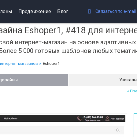
лоны
Продвижение
Блог
Связаться по e-mail
айна Eshoper1, #418 для интерн
свой интернет-магазин на основе адаптивны
Более 5 000 готовых шаблонов любых темати
интернет магазинов
Eshoper1
дизайны
Уникаль
« Пр