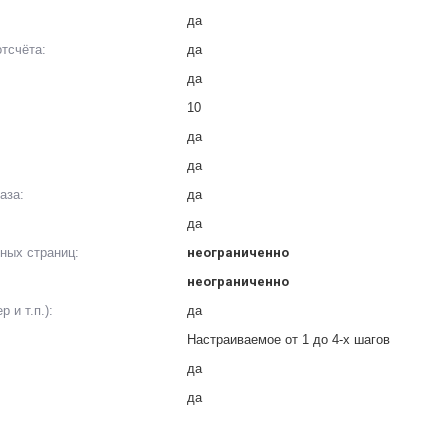
да
тсчёта:
да
да
10
да
да
аза:
да
да
ных страниц:
неограниченно
неограниченно
 и т.п.):
да
Настраиваемое от 1 до 4-х шагов
да
да