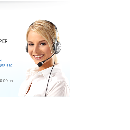
PER
й
для вас
0.00 по