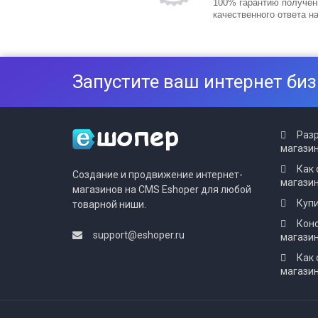
100% гарантию получен
качественного ответа н
Запустите ваш интернет биз
Разр
магазин
Как 
Создание и продвижение интернет-
магази
магазинов на CMS Eshoper для любой
Купи
товарной ниши.
Конс
support@eshoper.ru
магази
Как 
магазин