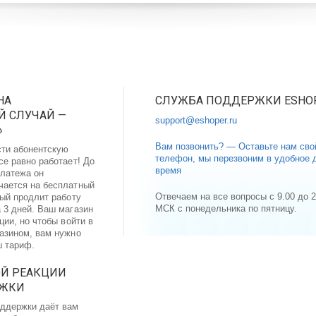
НА
СЛУЖБА ПОДДЕРЖКИ ESHO
 СЛУЧАЙ —
support@eshoper.ru
»
Вам позвонить? — Оставьте нам сво
сти абонентскую
телефон, мы перезвоним в удобное 
се равно работает! До
время
латежа он
чается на бесплатный
Отвечаем на все вопросы с 9.00 до 2
рый продлит работу
МСК с понедельника по пятницу.
 3 дней. Ваш магазин
ции, но чтобы войти в
газином, вам нужно
ш тариф.
ОЙ РЕАКЦИИ
РЖКИ
ддержки даёт вам