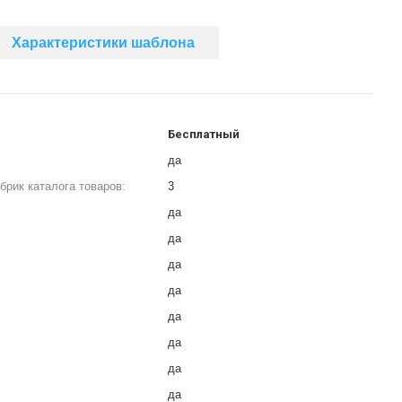
Характеристики шаблона
Бесплатный
да
рик каталога товаров:
3
да
да
да
да
да
да
да
да