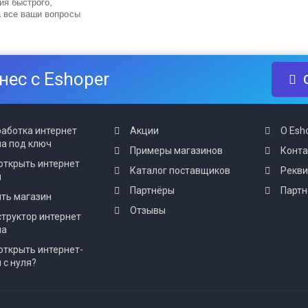
ия быстрого,
а все ваши вопросы
нес с Eshoper
аботка интернет
Акции
О Esh
а под ключ
Примеры магазинов
Конт
открыть интернет
Каталог поставщиков
Рекв
н
Партнёры
Партн
ть магазин
Отзывы
труктор интернет
на
открыть интернет-
 с нуля?