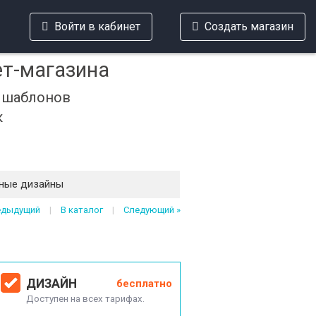
Войти в кабинет
Создать магазин
ет-магазина
х шаблонов
к
ные дизайны
едыдущий
|
В каталог
|
Следующий »
ДИЗАЙН
бесплатно
Доступен на всех тарифах.