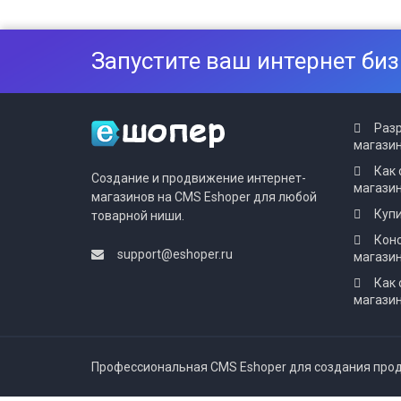
Запустите ваш интернет биз
Разр
магазин
Как 
Создание и продвижение интернет-
магази
магазинов на CMS Eshoper для любой
Купи
товарной ниши.
Конс
support@eshoper.ru
магази
Как 
магазин
Профессиональная CMS Eshoper для создания прод