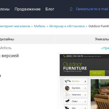
лоны
Продвижение
Блог
Связаться по e-mail
интернет магазинов
Мебель
Интерьер и обстановка
Outdoor Furnit
дизайны
Уникаль
 Мебель
« Пр
 версией
а