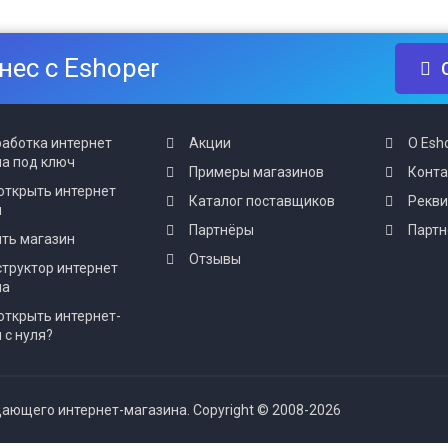
нес с Eshoper
аботка интернет
Акции
О Esh
а под ключ
Примеры магазинов
Конт
открыть интернет
Каталог поставщиков
Рекв
н
Партнёры
Партн
ть магазин
Отзывы
труктор интернет
на
открыть интернет-
 с нуля?
ающего интернет-магазина. Copyright © 2008-2026