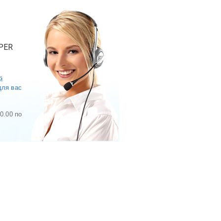
PER
й
для вас
0.00 по