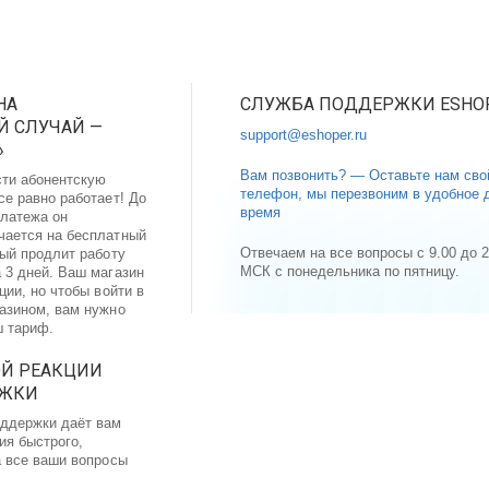
НА
СЛУЖБА ПОДДЕРЖКИ ESHO
 СЛУЧАЙ —
support@eshoper.ru
»
Вам позвонить? — Оставьте нам сво
сти абонентскую
телефон, мы перезвоним в удобное 
се равно работает! До
время
латежа он
чается на бесплатный
Отвечаем на все вопросы с 9.00 до 2
рый продлит работу
МСК с понедельника по пятницу.
 3 дней. Ваш магазин
ции, но чтобы войти в
газином, вам нужно
ш тариф.
ОЙ РЕАКЦИИ
РЖКИ
ддержки даёт вам
ия быстрого,
а все ваши вопросы