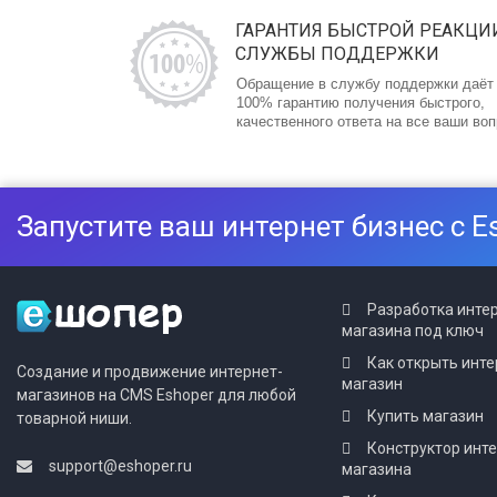
ГАРАНТИЯ БЫСТРОЙ РЕАКЦИ
СЛУЖБЫ ПОДДЕРЖКИ
Обращение в службу поддержки даёт
100% гарантию получения быстрого,
качественного ответа на все ваши во
Запустите ваш интернет бизнес с E
Разработка инте
магазина под ключ
Как открыть инте
Создание и продвижение интернет-
магазин
магазинов на CMS Eshoper для любой
Купить магазин
товарной ниши.
Конструктор инт
support@eshoper.ru
магазина