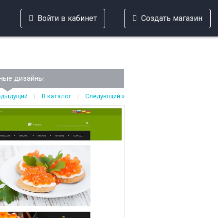
Войти в кабинет
Создать магазин
ные дизайны
едыдущий
|
В каталог
|
Следующий »