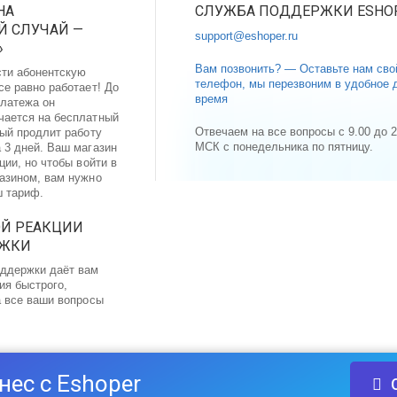
НА
СЛУЖБА ПОДДЕРЖКИ ESHO
 СЛУЧАЙ —
support@eshoper.ru
»
Вам позвонить? — Оставьте нам сво
сти абонентскую
телефон, мы перезвоним в удобное 
се равно работает! До
время
латежа он
чается на бесплатный
Отвечаем на все вопросы с 9.00 до 2
рый продлит работу
МСК с понедельника по пятницу.
 3 дней. Ваш магазин
ции, но чтобы войти в
газином, вам нужно
ш тариф.
ОЙ РЕАКЦИИ
РЖКИ
ддержки даёт вам
ия быстрого,
а все ваши вопросы
нес с Eshoper