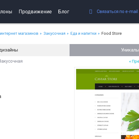
лоны
Продвижение
Блог
Связаться по e-mail
интернет магазинов
Закусочная
Еда и напитки
Food Store
дизайны
Уникаль
Закусочная
« Пр
а