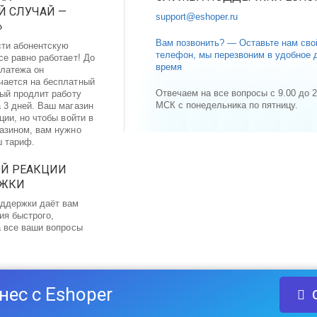
 СЛУЧАЙ —
support@eshoper.ru
»
Вам позвонить? — Оставьте нам сво
сти абонентскую
телефон, мы перезвоним в удобное 
се равно работает! До
время
латежа он
чается на бесплатный
Отвечаем на все вопросы с 9.00 до 2
рый продлит работу
МСК с понедельника по пятницу.
 3 дней. Ваш магазин
ции, но чтобы войти в
газином, вам нужно
ш тариф.
ОЙ РЕАКЦИИ
РЖКИ
ддержки даёт вам
ия быстрого,
а все ваши вопросы
нес с Eshoper