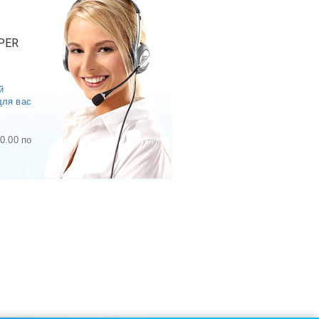
PER
й
для вас
0.00 по