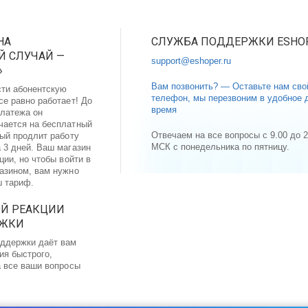
НА
СЛУЖБА ПОДДЕРЖКИ ESHO
 СЛУЧАЙ —
support@eshoper.ru
»
Вам позвонить? — Оставьте нам сво
сти абонентскую
телефон, мы перезвоним в удобное 
се равно работает! До
время
латежа он
чается на бесплатный
Отвечаем на все вопросы с 9.00 до 2
рый продлит работу
МСК с понедельника по пятницу.
 3 дней. Ваш магазин
ции, но чтобы войти в
газином, вам нужно
ш тариф.
ОЙ РЕАКЦИИ
РЖКИ
ддержки даёт вам
ия быстрого,
а все ваши вопросы