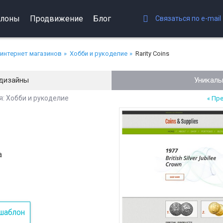
лоны
Продвижение
Блог
Связаться по e-mail
интернет магазинов
Хобби и рукоделие
Rarity Coins
дизайны
Уникаль
: Хобби и рукоделие
« Пр
а
шаблон