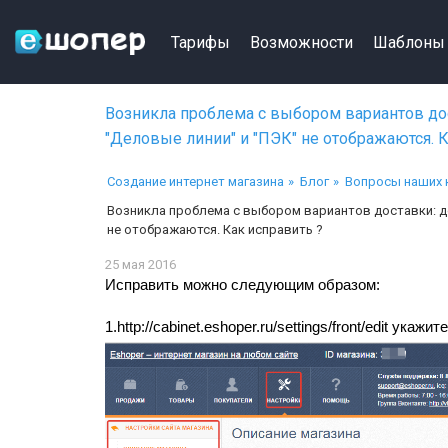
Тарифы
Возможности
Шаблоны
Возникла проблема с выбором вариантов дос
"Деловые линии" и "ПЭК" не отображаются. К
Создание интернет магазина
Блог
Вопросы наших 
Возникла проблема с выбором вариантов доставки: д
не отображаются. Как исправить ?
25 мая 2016
Исправить можно следующим образом:
1.http://cabinet.eshoper.ru
/settings/front/edit укажит