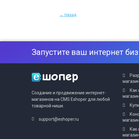
← Назад
Запустите ваш интернет биз
Разр
магазин
Как 
Создание и продвижение интернет-
магази
магазинов на CMS Eshoper для любой
Купи
товарной ниши.
Конс
support@eshoper.ru
магази
Как 
магазин