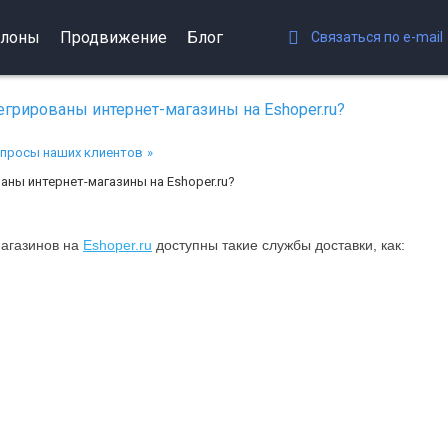
лоны
Продвижение
Блог
Связаться по e-mail
грированы интернет-магазины на Eshoper.ru?
просы наших клиентов
аны интернет-магазины на Eshoper.ru?
магазинов на
Eshoper.ru
доступны такие службы доставки, как: