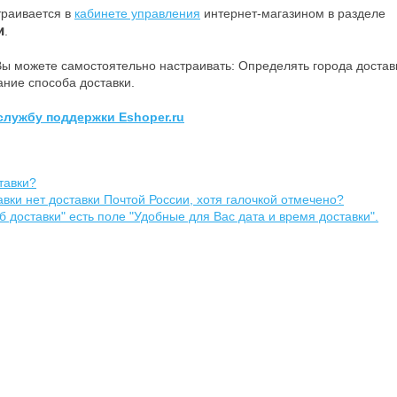
траивается в
кабинете управления
интернет-магазином в разделе
и
.
ы можете самостоятельно настраивать: Определять города достав
ание способа доставки.
службу поддержки Eshoper.ru
тавки?
вки нет доставки Почтой России, хотя галочкой отмечено?
 доставки" есть поле "Удобные для Вас дата и время доставки".