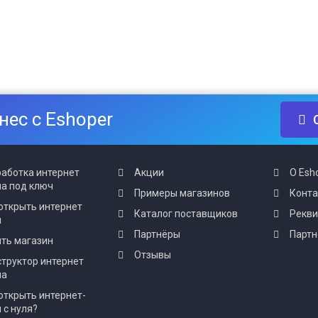
нес с Eshoper
аботка интернет
Акции
О Esh
а под ключ
Примеры магазинов
Конт
открыть интернет
Каталог поставщиков
Рекв
н
Партнёры
Партн
ть магазин
Отзывы
труктор интернет
на
открыть интернет-
 с нуля?