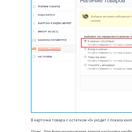
В карточке товара с остатком «0» уходит с показа кноп
Прим.: Для функционирования данной настройки необ