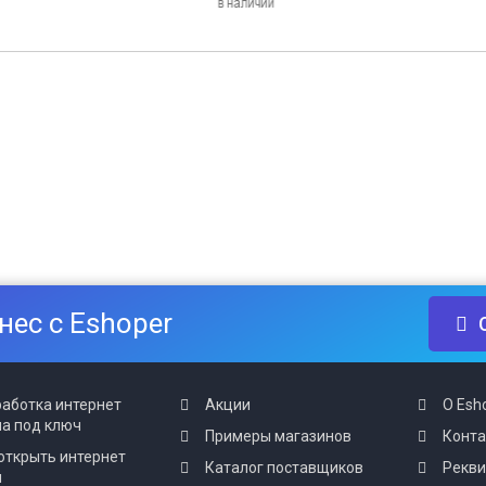
нес с Eshoper
аботка интернет
Акции
О Esh
а под ключ
Примеры магазинов
Конт
открыть интернет
Каталог поставщиков
Рекв
н