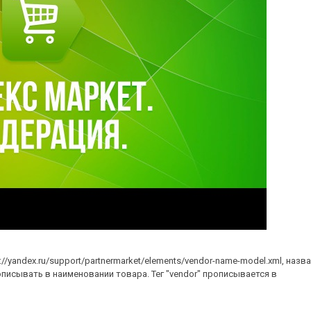
//yandex.ru/support
/partnermarket/elements/v
endor-name-model.xml, назв
описывать в наименовании товара. Тег "vendor" прописывается в