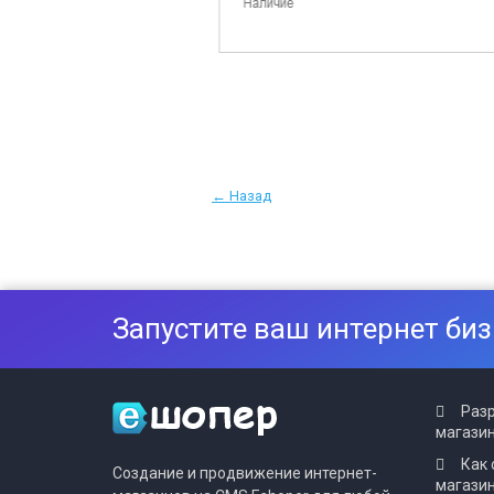
← Назад
Запустите ваш интернет биз
Разр
магазин
Как 
Создание и продвижение интернет-
магази