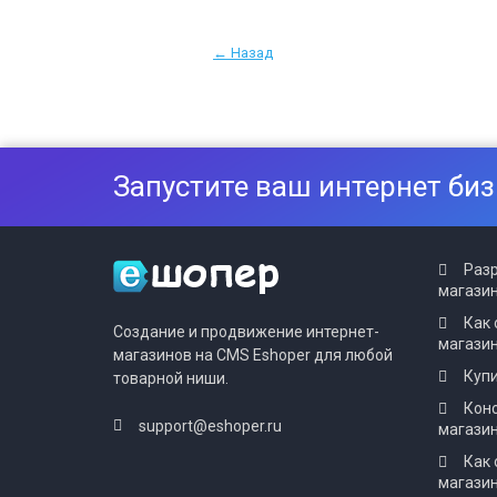
← Назад
Запустите ваш интернет биз
Разр
магазин
Как 
Создание и продвижение интернет-
магази
магазинов на CMS Eshoper для любой
Купи
товарной ниши.
Конс
support@eshoper.ru
магази
Как 
магазин