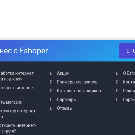
нес с Eshoper
аботка интернет
Акции
О Esh
а под ключ
Примеры магазинов
Конт
открыть интернет
Каталог поставщиков
Рекв
н
Партнёры
Партн
ть магазин
Отзывы
труктор интернет
на
открыть интернет-
 с нуля?