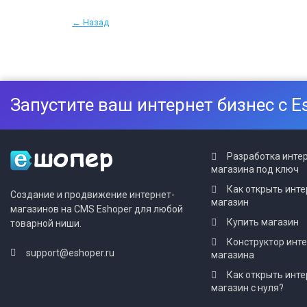
← Назад
Запустите ваш интернет бизнес с E
Разработка инте
магазина под ключ
Как открыть инте
Создание и продвижение интернет-
магазин
магазинов на CMS Eshoper для любой
Купить магазин
товарной ниши.
Конструктор инт
support@eshoper.ru
магазина
Как открыть инте
магазин с нуля?