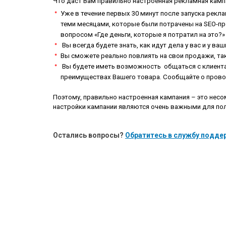
Что даст Вам правильн
о настроенная
рекламная камп
Уже
в течение первых
30 минут после запуска рекла
теми
месяцами,
которые были
потрачен
ы
на SEO-п
вопросом «Где
деньги, которые я потратил на это
?»
Вы всегда будете
знать, как идут дела
у вас и у ва
Вы
сможете реально
по
влиять на свои
продажи,
та
Вы будете иметь возможность общаться с клиента
преимуществах
Вашего
товара.
С
ообщайте о пров
Поэтому, правильно настроенная кампания – это несо
настройки кампании являются
очень
важными для пол
Остались вопросы?
Обратитесь в службу поддер