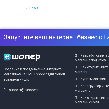
← Назад
Запустите ваш интернет бизнес с E
Разработка инте
магазина под ключ
Как открыть инте
Создание и продвижение интернет-
магазин
магазинов на CMS Eshoper для любой
Купить магазин
товарной ниши.
Конструктор инт
support@eshoper.ru
магазина
Как открыть инте
магазин с нуля?